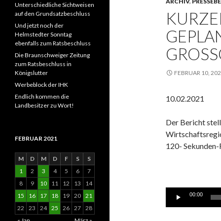
ARCHIV
,
PRESSEB
Unterschiedliche Sichtweisen
KURZE
auf den Grundsatzbeschluss
Und jetzt noch der
GEPLA
Helmstedter Sonntag
ebenfalls zum Ratsbeschluss
GROSS
Die Braunschweiger Zeitung
zum Ratsbeschluss in
Königslutter
FEBRUAR 10, 20
Werbeblock der IHK
Endlich kommen die
10.02.2021
Landbesitzer zu Wort!
Der Bericht stel
Wirtschaftsregi
FEBRUAR 2021
120- Sekunden-F
M
D
M
D
F
S
S
1
2
3
4
5
6
7
8
9
10
11
12
13
14
Audio-
00:00
15
16
17
18
19
20
21
Player
22
23
24
25
26
27
28
« Jan.
März »