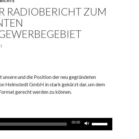
ERICHTE
R RADIOBERICHT ZUM
NTEN
GEWERBEGEBIET
21
lt unsere und die Position der neu gegründeten
on Helmstedt GmbH in stark gekürzt dar, um dem
ormat gerecht werden zu können.
Pfeiltasten
00:00
Hoch/Runter
benutzen,