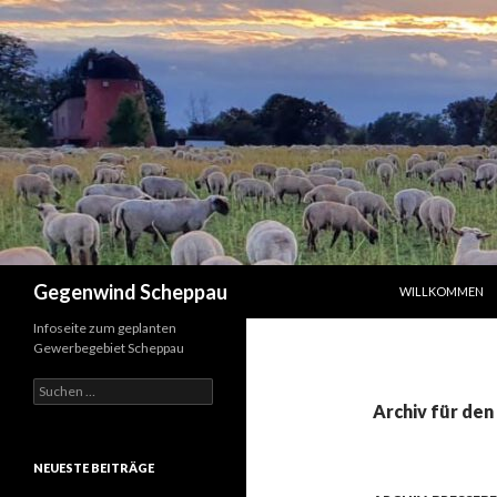
ZUM INHALT SPR
Suchen
Gegenwind Scheppau
WILLKOMMEN
Infoseite zum geplanten
Gewerbegebiet Scheppau
Suche
nach:
Archiv für den
NEUESTE BEITRÄGE