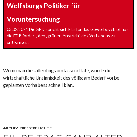
Wolfsburgs Politiker für
Voruntersuchung
03.02.2021 Die SPD spricht sich klar für das Gewerbegebiet aus;
die FDP fordert, den „grünen Anstrich“ des Vorhabens zu
entfernen…
Wenn man dies allerdings umfassend täte, würde die
wirtschaftliche Unsinnigkeit des völlig am Bedarf vorbei
geplanten Vorhabens schnell klar…
ARCHIV
,
PRESSEBERICHTE