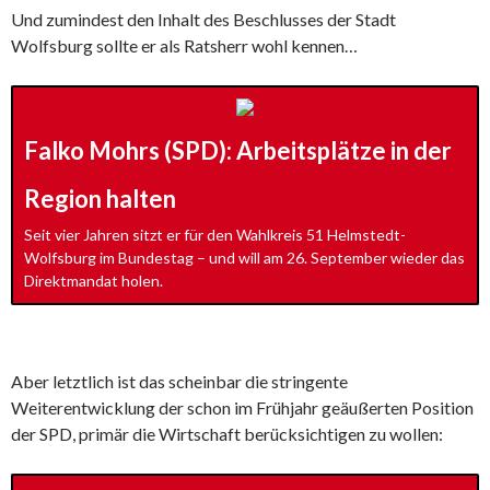
Und zumindest den Inhalt des Beschlusses der Stadt
Wolfsburg sollte er als Ratsherr wohl kennen…
Falko Mohrs (SPD): Arbeitsplätze in der
Region halten
Seit vier Jahren sitzt er für den Wahlkreis 51 Helmstedt-
Wolfsburg im Bundestag – und will am 26. September wieder das
Direktmandat holen.
Aber letztlich ist das scheinbar die stringente
Weiterentwicklung der schon im Frühjahr geäußerten Position
der SPD, primär die Wirtschaft berücksichtigen zu wollen: