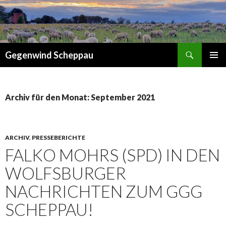
Suchen
Gegenwind Scheppau
ZUM
PRIMÄR
INHALT
MENÜ
SPRINGEN
Archiv für den Monat: September 2021
ARCHIV
,
PRESSEBERICHTE
FALKO MOHRS (SPD) IN DEN
WOLFSBURGER
NACHRICHTEN ZUM GGG
SCHEPPAU!