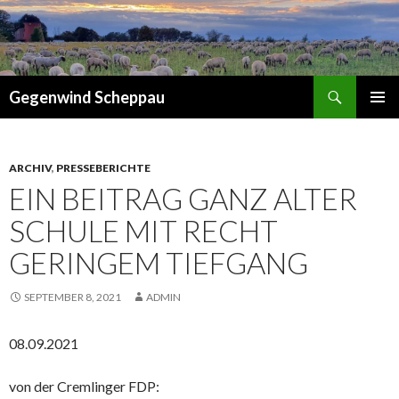
Suchen
Gegenwind Scheppau
ZUM
PRIMÄR
INHALT
MENÜ
SPRINGEN
ARCHIV
,
PRESSEBERICHTE
EIN BEITRAG GANZ ALTER
SCHULE MIT RECHT
GERINGEM TIEFGANG
SEPTEMBER 8, 2021
ADMIN
08.09.2021
von der Cremlinger FDP: