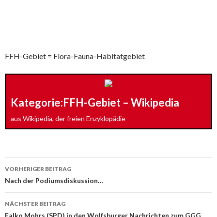
FFH-Gebiet = Flora-Fauna-Habitatgebiet
Kategorie:FFH-Gebiet – Wikipedia
aus Wikipedia, der freien Enzyklopädie
Beitrags-
VORHERIGER BEITRAG
Navigation
Nach der Podiumsdiskussion…
NÄCHSTER BEITRAG
Falko Mohrs (SPD) in den Wolfsburger Nachrichten zum GGG