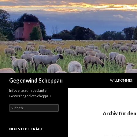
ZUM INHALT SPR
Suchen
Gegenwind Scheppau
WILLKOMMEN
Infoseite zum geplanten
Gewerbegebiet Scheppau
Suche
nach:
Archiv für den
NEUESTE BEITRÄGE