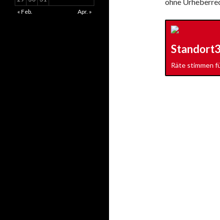
ohne Urheberrech
« Feb.
Apr. »
Standort
Räte stimmen f