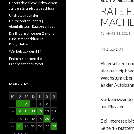
ARCHIV
,
PRESSEB
Unterschiedliche Sichtweisen
RÄTE F
auf den Grundsatzbeschluss
Und jetzt noch der
MACHB
Helmstedter Sonntag
ebenfalls zum Ratsbeschluss
Die Braunschweiger Zeitung
MÄRZ 11, 2021
zum Ratsbeschluss in
Königslutter
11.03.2021
Werbeblock der IHK
Endlich kommen die
Ein erschreckend
Landbesitzer zu Wort!
klar aufzeigt, w
Wachstum über al
MÄRZ 2021
an der Autobahn
M
D
M
D
F
S
S
Verkehrswende, 
1
2
3
4
5
6
7
nur Phrasen…
8
9
10
11
12
13
14
15
16
17
18
19
20
21
Bei Interesse bi
22
23
24
25
26
27
28
Seite 46 blätter
29
30
31