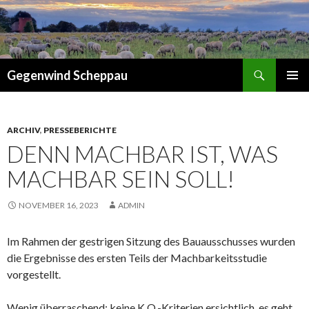
Suchen
Gegenwind Scheppau
ZUM
PRIMÄR
INHALT
MENÜ
SPRINGEN
ARCHIV
,
PRESSEBERICHTE
DENN MACHBAR IST, WAS
MACHBAR SEIN SOLL!
NOVEMBER 16, 2023
ADMIN
Im Rahmen der gestrigen Sitzung des Bauausschusses wurden
die Ergebnisse des ersten Teils der Machbarkeitsstudie
vorgestellt.
Wenig überraschend: keine K.O.-Kriterien ersichtlich, es geht