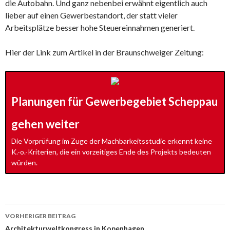
die Autobahn. Und ganz nebenbei erwähnt eigentlich auch
lieber auf einen Gewerbestandort, der statt vieler
Arbeitsplätze besser hohe Steuereinnahmen generiert.
Hier der Link zum Artikel in der Braunschweiger Zeitung:
Planungen für Gewerbegebiet Scheppau
gehen weiter
Die Vorprüfung im Zuge der Machbarkeitsstudie erkennt keine
K.-o.-Kriterien, die ein vorzeitiges Ende des Projekts bedeuten
würden.
Beitrags-
VORHERIGER BEITRAG
Navigation
Architekturweltkongress in Kopenhagen