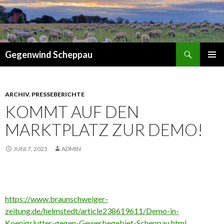
Suchen
Gegenwind Scheppau
ZUM
PRIMÄR
INHALT
MENÜ
SPRINGEN
ARCHIV
,
PRESSEBERICHTE
KOMMT AUF DEN
MARKTPLATZ ZUR DEMO!
JUNI 7, 2023
ADMIN
https://www.braunschweiger-
zeitung.de/helmstedt/article238619611/Demo-in-
Koenigslutter-gegen-Gewerbegebiet-Scheppau.html