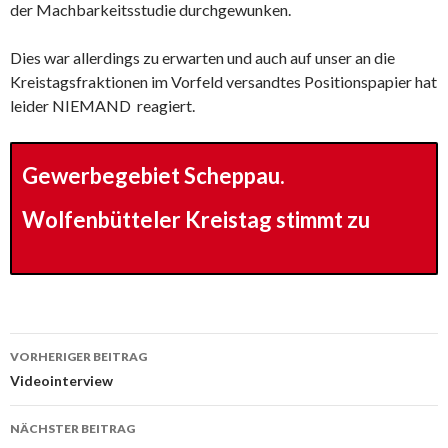
der Machbarkeitsstudie durchgewunken.
Dies war allerdings zu erwarten und auch auf unser an die
Kreistagsfraktionen im Vorfeld versandtes Positionspapier hat
leider NIEMAND reagiert.
Gewerbegebiet Scheppau.
Wolfenbütteler Kreistag stimmt zu
Beitrags-
VORHERIGER BEITRAG
Navigation
Videointerview
NÄCHSTER BEITRAG