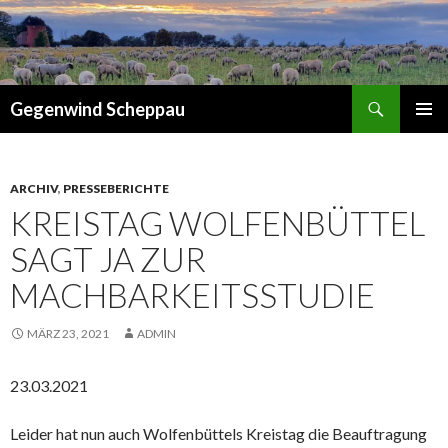
Suchen
Gegenwind Scheppau
ZUM
PRIMÄR
INHALT
MENÜ
SPRINGEN
ARCHIV
,
PRESSEBERICHTE
KREISTAG WOLFENBÜTTEL
SAGT JA ZUR
MACHBARKEITSSTUDIE
MÄRZ 23, 2021
ADMIN
23.03.2021
Leider hat nun auch Wolfenbüttels Kreistag die Beauftragung