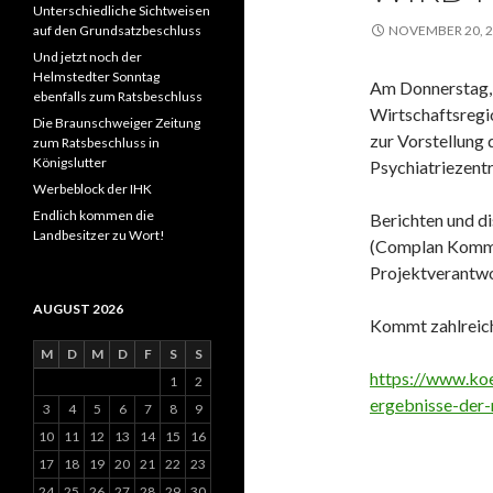
Unterschiedliche Sichtweisen
auf den Grundsatzbeschluss
NOVEMBER 20, 
Und jetzt noch der
Helmstedter Sonntag
Am Donnerstag, 
ebenfalls zum Ratsbeschluss
Wirtschaftsregi
Die Braunschweiger Zeitung
zur Vorstellung
zum Ratsbeschluss in
Königslutter
Psychiatriezent
Werbeblock der IHK
Endlich kommen die
Berichten und d
Landbesitzer zu Wort!
(Complan Kommu
Projektverantw
AUGUST 2026
Kommt zahlreic
M
D
M
D
F
S
S
https://www.koe
1
2
ergebnisse-der
3
4
5
6
7
8
9
10
11
12
13
14
15
16
17
18
19
20
21
22
23
24
25
26
27
28
29
30