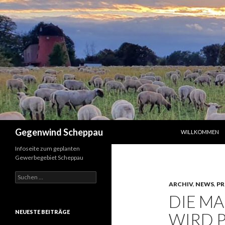
ZUM INHALT SPR
Suchen
Gegenwind Scheppau
WILLKOMMEN
Infoseite zum geplanten
Gewerbegebiet Scheppau
Suche
nach:
ARCHIV
,
NEWS
,
PR
DIE M
NEUESTE BEITRÄGE
WIRD 