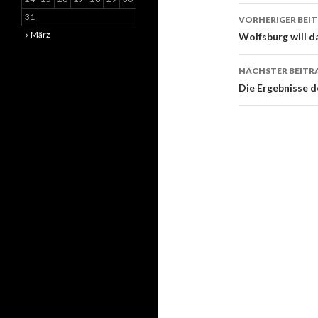
Beitrags-
31
VORHERIGER BEI
Navigati
« März
Wolfsburg will 
NÄCHSTER BEITR
Die Ergebnisse d