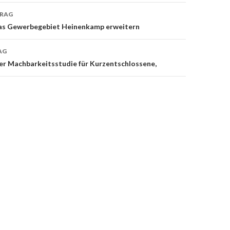
TRAG
on
das Gewerbegebiet Heinenkamp erweitern
AG
er Machbarkeitsstudie für Kurzentschlossene,